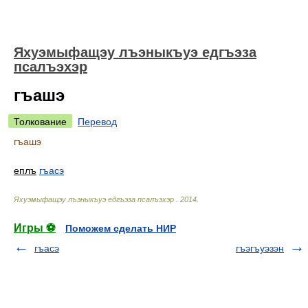
Яхуэмыфащэу лъэныкъуэ едгъэза
псалъэхэр
гъашэ
Толкование
Перевод
гъашэ
еплъ
гъасэ
Яхуэмыфащэу лъэныкъуэ едгъэза псалъэхэр
.
2014
.
Игры ⚽
Поможем сделать НИР
гъасэ
гъэгъуэзэн