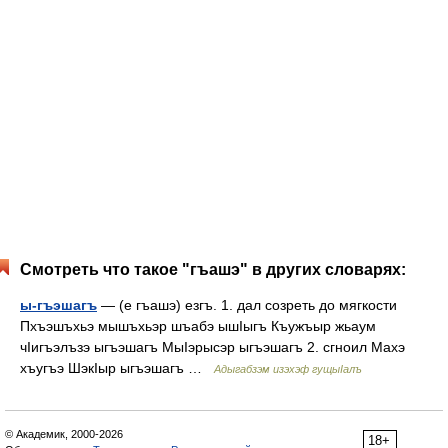
Смотреть что такое "гъашэ" в других словарях:
ы-гъэшагъ
— (е гъашэ) езгъ. 1. дал созреть до мягкости
Пхъэшъхьэ мышъхьэр шъабэ ышIыгъ Къужъыр жьаум
чIигъэлъзэ ыгъэшагъ МыIэрысэр ыгъэшагъ 2. сгноил Махэ
хъугъэ ШэкIыр ыгъэшагъ …
Адыгабзэм изэхэф гущыIалъ
© Академик, 2000-2026
18+